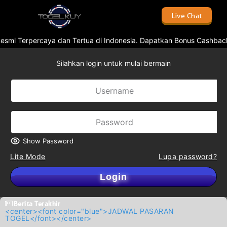
Live Chat
 Resmi Terpercaya dan Tertua di Indonesia. Dapatkan Bonus Cashba
Silahkan login untuk mulai bermain
Show Password
Lite Mode
Lupa password?
Login
Berita Terakhir
<center><font color="blue">JADWAL PASARAN
TOGEL</font></center>